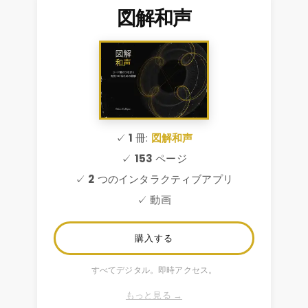
図解和声
✓
1
冊:
図解和声
✓
153
ページ
✓
2
つのインタラクティブアプリ
✓ 動画
購入する
すべてデジタル。即時アクセス。
もっと見る →