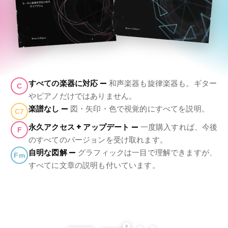
すべての楽器に対応 —
和声楽器も旋律楽器も。ギター
C
やピアノだけではありません。
楽譜なし —
図・矢印・色で視覚的にすべてを説明。
C7
永久アクセス + アップデート —
一度購入すれば、今後
F
のすべてのバージョンを受け取れます。
自明な図解 —
グラフィックは一目で理解できますが、
Fm
すべてに文章の説明も付いています。