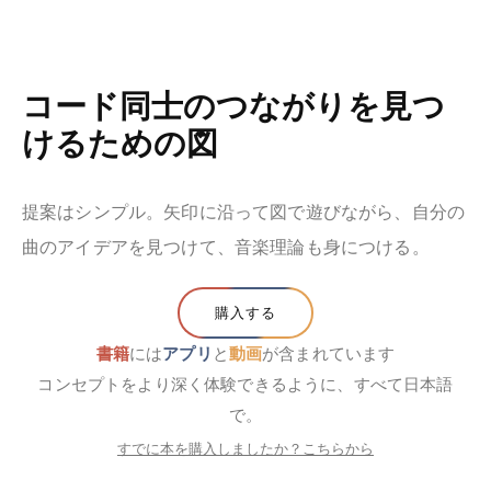
自己紹
音
書
ブロ
ツー
ログイン
JA
介
楽
籍
グ
ル
コード同士のつながりを見つ
けるための図
提案はシンプル。矢印に沿って図で遊びながら、自分の
曲のアイデアを見つけて、音楽理論も身につける。
購入する
書籍
には
アプリ
と
動画
が含まれています
コンセプトをより深く体験できるように、すべて日本語
で。
すでに本を購入しましたか？こちらから