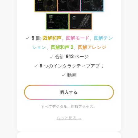
✓
5
冊:
図解和声
、
図解モード
、
図解テン
ション
、
図解和声 2
、
図解アレンジ
✓ 合計
912
ページ
✓
8
つのインタラクティブアプリ
✓ 動画
購入する
すべてデジタル。即時アクセス。
もっと見る →