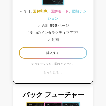
✓
3
冊:
図解和声
、
図解モード
、
図解テン
ション
✓ 合計
550
ページ
✓
6
つのインタラクティブアプリ
✓ 動画
購入する
すべてデジタル。即時アクセス。
もっと見る →
パック
フューチャー