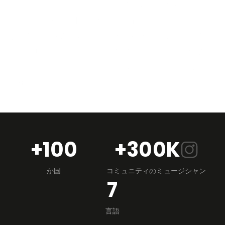
情報を視覚的に理解したい人は本当に多いと気づきまし
た。でも、複雑な転調やコード進行を、形・矢印・色で
説明してくれる音楽理論の資料はほとんどありません。
このシリーズでは、和声を文字通り「見える化」する方
法を提示し、各ページで視覚的かつ創造的な作曲を促し
ます。
+100
+300K
か国
コミュニティのミュージシャン
7
言語