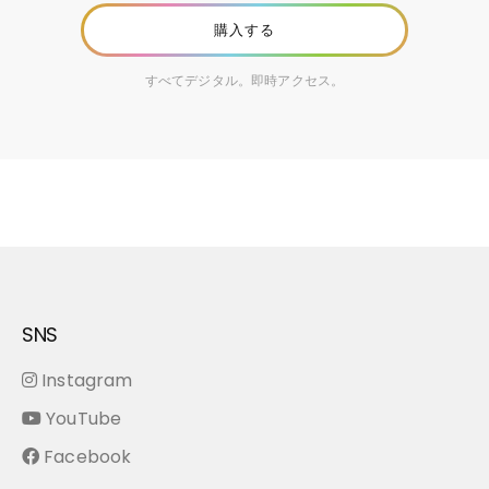
購入する
すべてデジタル。即時アクセス。
SNS
Instagram
YouTube
Facebook