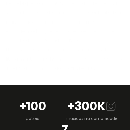
Percebi que somos muitas pessoas que precisam
ver a informação de forma visual. No entanto, tem
muito pouca bibliografia de teoria musical que
explique modulações e progressões de acordes
complexas com formas, setas e cores.
Nesses livros são apresentadas maneiras de,
literalmente, ver a harmonia e, em cada página, se
incentiva a composição criativa e visual.
+100
+300K
países
músicos na comunidade
7