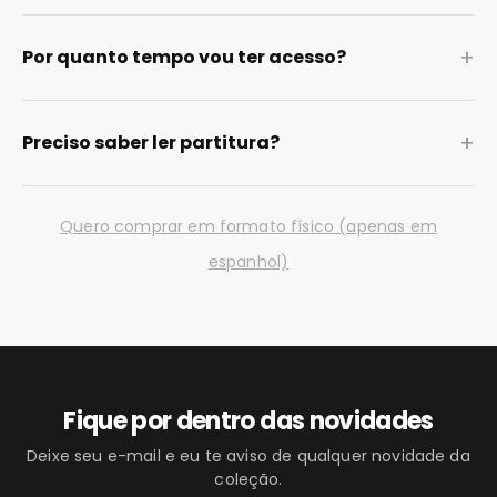
+
Por quanto tempo vou ter acesso?
+
Preciso saber ler partitura?
Quero comprar em formato físico (apenas em
espanhol)
Fique por dentro das novidades
Deixe seu e-mail e eu te aviso de qualquer novidade da
coleção.