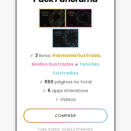
✓
3
livros:
Harmonia Ilustrada
,
Modos Ilustrados
e
Tensões
Ilustradas
✓
550
páginas no total
✓
6
apps interativos
✓ Vídeos
COMPRAR
Tudo digital. Acesso imediato.