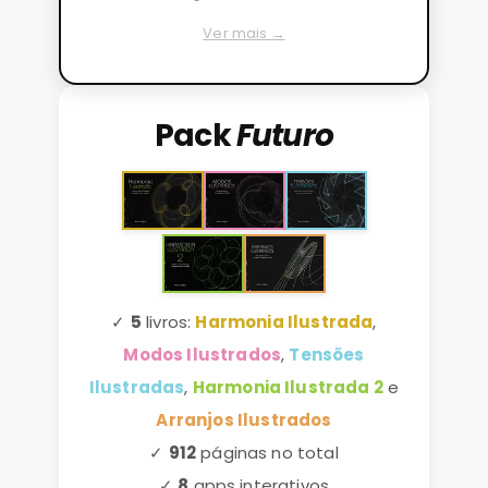
Ver mais →
Pack
Futuro
✓
5
livros:
Harmonia Ilustrada
,
Modos Ilustrados
,
Tensões
Ilustradas
,
Harmonia Ilustrada 2
e
Arranjos Ilustrados
✓
912
páginas no total
✓
8
apps interativos