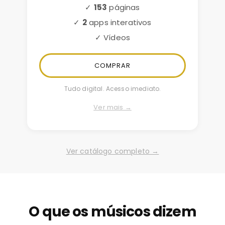
✓
153
páginas
✓
2
apps interativos
✓ Vídeos
COMPRAR
Tudo digital. Acesso imediato.
Ver mais →
Ver catálogo completo →
O que os músicos dizem