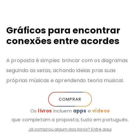
Sobre
Música
Livros
Blog
Entrar
ferr
mim
Gráficos para encontrar
conexões entre acordes
A proposta é simples: brincar com os diagramas
seguindo as setas, achando ideias pras suas
próprias músicas e aprendendo teoria musical.
COMPRAR
Os
livros
incluem
apps
e
vídeos
que completam a proposta, tudo em português.
Já comprou algum dos livros? Entre aqui