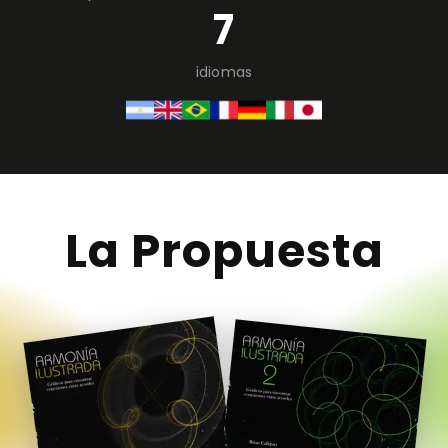
7
idiomas
La Propuesta