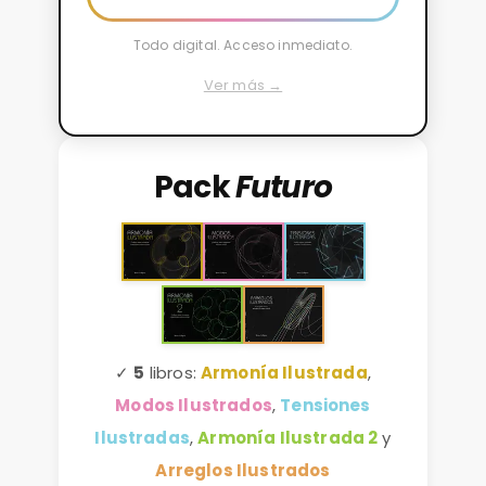
Todo digital. Acceso inmediato.
Ver más →
Pack
Futuro
✓
5
libros:
Armonía Ilustrada
,
Modos Ilustrados
,
Tensiones
Ilustradas
,
Armonía Ilustrada 2
y
Arreglos Ilustrados