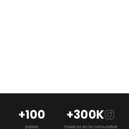
Me di cuenta de que somos muchas las personas
que necesitamos ver la información de forma
visual. Sin embargo, hay muy poca bibliografia de
teoria musical que explique modulaciones y
progresiones de acordes complejas con formas,
flechas y colores.
En estos libros se presentan maneras de -
literalmente- ver la armonía y, en cada página, se
incentiva la composición creativa y visual.
+100
+300K
países
músicos en la comunidad