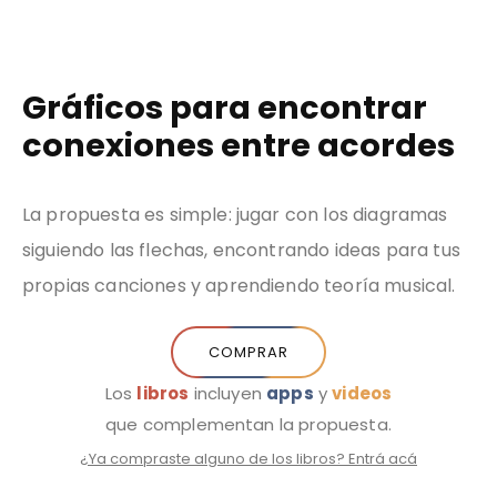
Sobre
Música
Libros
Blog
Iniciar Sesión
Herr
mi
Gráficos para encontrar
conexiones entre acordes
La propuesta es simple: jugar con los diagramas
siguiendo las flechas, encontrando ideas para tus
propias canciones y aprendiendo teoría musical.
COMPRAR
Los
libros
incluyen
apps
y
videos
que complementan la propuesta.
¿Ya compraste alguno de los libros? Entrá acá