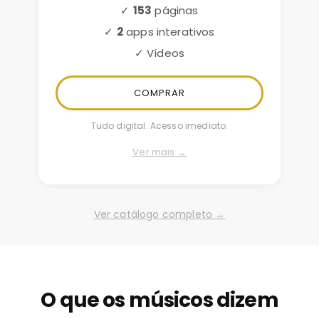
✓
153
páginas
✓
2
apps interativos
✓ Vídeos
COMPRAR
Tudo digital. Acesso imediato.
Ver mais →
Ver catálogo completo →
O que os músicos dizem