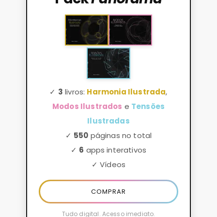
✓
3
livros:
Harmonia Ilustrada
,
Modos Ilustrados
e
Tensões
Ilustradas
✓
550
páginas no total
✓
6
apps interativos
✓ Vídeos
COMPRAR
Tudo digital. Acesso imediato.