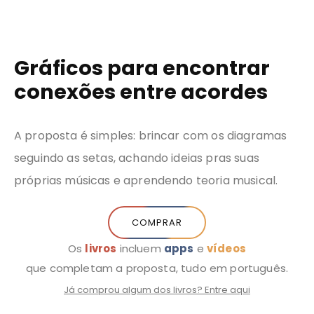
Sobre
Música
Livros
Blog
Entrar
ferr
mim
Gráficos para encontrar
conexões entre acordes
A proposta é simples: brincar com os diagramas
seguindo as setas, achando ideias pras suas
próprias músicas e aprendendo teoria musical.
COMPRAR
Os
livros
incluem
apps
e
vídeos
que completam a proposta, tudo em português.
Já comprou algum dos livros? Entre aqui