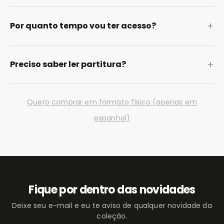
+
Por quanto tempo vou ter acesso?
+
Preciso saber ler partitura?
Quero comprar em formato físico (apenas em
espanhol)
Fique por dentro das novidades
Deixe seu e-mail e eu te aviso de qualquer novidade da
coleção.