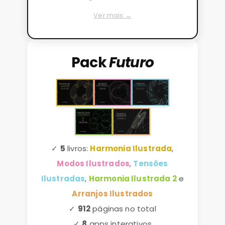
Ver mais →
Pack
Futuro
✓
5
livros:
Harmonia Ilustrada
,
Modos Ilustrados
,
Tensões
Ilustradas
,
Harmonia Ilustrada 2
e
Arranjos Ilustrados
✓
912
páginas no total
✓
8
apps interativos