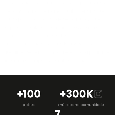
Percebi que somos muitas pessoas que precisam
ver a informação de forma visual. No entanto, tem
muito pouca bibliografia de teoria musical que
explique modulações e progressões de acordes
complexas com formas, setas e cores.
Nesses livros são apresentadas maneiras de,
literalmente, ver a harmonia e, em cada página, se
incentiva a composição criativa e visual.
+100
+300K
países
músicos na comunidade
7